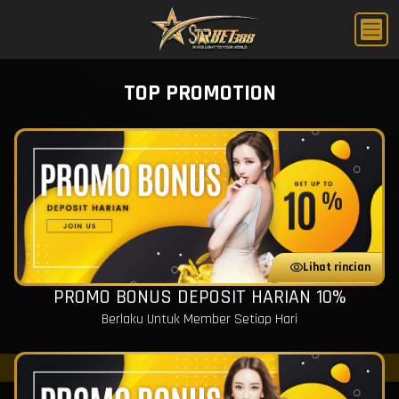
X
TOP PROMOTION
Lihat rincian
PROMO BONUS DEPOSIT HARIAN 10%
Berlaku Untuk Member Setiap Hari