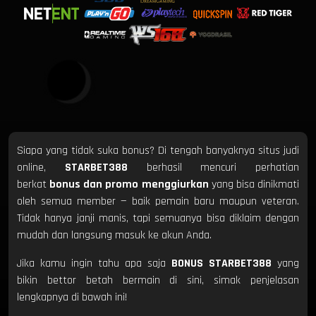
Siapa yang tidak suka bonus? Di tengah banyaknya situs judi
online,
STARBET388
berhasil mencuri perhatian
berkat
bonus dan promo menggiurkan
yang bisa dinikmati
oleh semua member — baik pemain baru maupun veteran.
Tidak hanya janji manis, tapi semuanya bisa diklaim dengan
mudah dan langsung masuk ke akun Anda.
Jika kamu ingin tahu apa saja
BONUS STARBET388
yang
bikin bettor betah bermain di sini, simak penjelasan
lengkapnya di bawah ini!