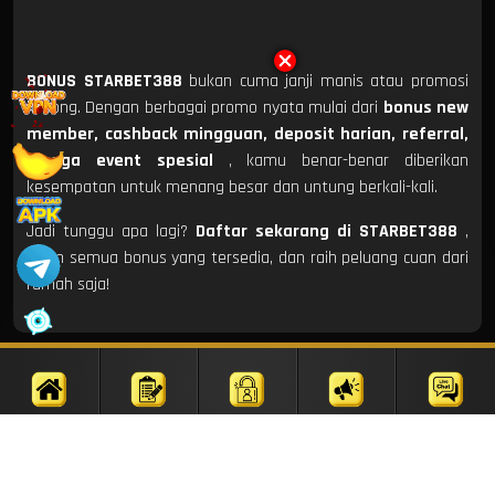
BONUS STARBET388
bukan cuma janji manis atau promosi
kosong. Dengan berbagai promo nyata mulai dari
bonus new
member, cashback mingguan, deposit harian, referral,
hingga event spesial
, kamu benar-benar diberikan
kesempatan untuk menang besar dan untung berkali-kali.
Jadi tunggu apa lagi?
Daftar sekarang di STARBET388
,
klaim semua bonus yang tersedia, dan raih peluang cuan dari
rumah saja!
Copyright ©
STARBET388
, All rights reserved.
Home
Daftar
Login
Promosi
Livechat