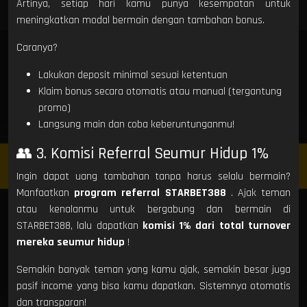
Artinya, setiap hari kamu punya kesempatan untuk
meningkatkan modal bermain dengan tambahan bonus.
Caranya?
Lakukan deposit minimal sesuai ketentuan
Klaim bonus secara otomatis atau manual (tergantung
promo)
Langsung main dan coba keberuntunganmu!
👥 3. Komisi Referral Seumur Hidup 1%
Ingin dapat uang tambahan tanpa harus selalu bermain?
Manfaatkan
program referral STARBET388
. Ajak teman
atau kenalanmu untuk bergabung dan bermain di
STARBET388, lalu dapatkan
komisi 1% dari total turnover
mereka seumur hidup
!
Semakin banyak teman yang kamu ajak, semakin besar juga
pasif income yang bisa kamu dapatkan. Sistemnya otomatis
dan transparan!