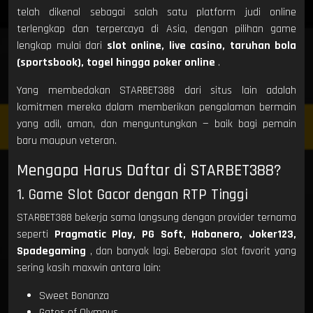
telah dikenal sebagai salah satu platform judi online
terlengkap dan terpercaya di Asia, dengan pilihan game
lengkap mulai dari
slot online, live casino, taruhan bola
(sportsbook), togel hingga poker online
.
Yang membedakan STARBET388 dari situs lain adalah
komitmen mereka dalam memberikan pengalaman bermain
yang adil, aman, dan menguntungkan — baik bagi pemain
baru maupun veteran.
Mengapa Harus Daftar di STARBET388?
1. Game Slot Gacor dengan RTP Tinggi
STARBET388 bekerja sama langsung dengan provider ternama
seperti
Pragmatic Play, PG Soft, Habanero, Joker123,
Spadegaming
, dan banyak lagi. Beberapa slot favorit yang
sering kasih maxwin antara lain:
Sweet Bonanza
Gates of Olympus