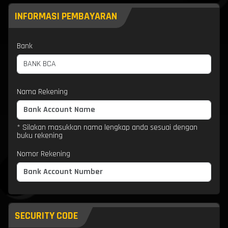
INFORMASI PEMBAYARAN
Bank
Nama Rekening
* Silakan masukkan nama lengkap anda sesuai dengan
buku rekening
Nomor Rekening
SECURITY CODE