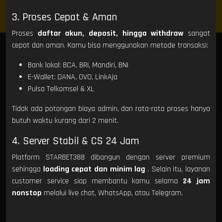
3. Proses Cepat & Aman
Proses
daftar akun, deposit, hingga withdraw
sangat
cepat dan aman. Kamu bisa menggunakan metode transaksi:
Bank lokal: BCA, BRI, Mandiri, BNI
E-Wallet: DANA, OVO, LinkAja
Pulsa Telkomsel & XL
Tidak ada potongan biaya admin, dan rata-rata proses hanya
butuh waktu kurang dari 2 menit.
4. Server Stabil & CS 24 Jam
Platform STARBET388 dibangun dengan server premium
sehingga
loading cepat dan minim lag
. Selain itu, layanan
customer service siap membantu kamu selama
24 jam
nonstop
melalui live chat, WhatsApp, atau Telegram.